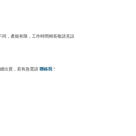
不同，產能有限，工作時間稍長敬請見諒
聯絡我
序陸續出貨，若有急需請
!