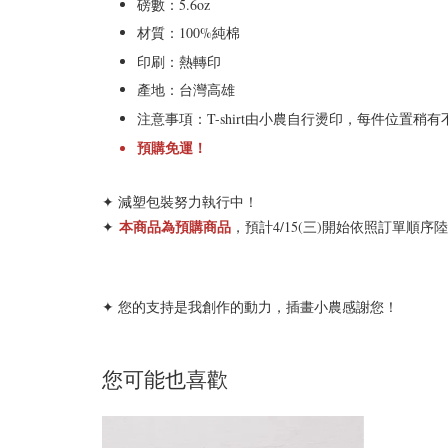
磅數：5.6oz
材質：100%純棉
印刷：熱轉印
產地：台灣高雄
注意事項：
T-shirt由小農自行燙印
，每件位置稍有
預購免運！
✦ 減塑包裝努力執行中！
本商品為預購商品
✦
，預計4/15(三)開始依照訂單順
✦ 您的支持是我創作的動力，插畫小農感謝您！
您可能也喜歡