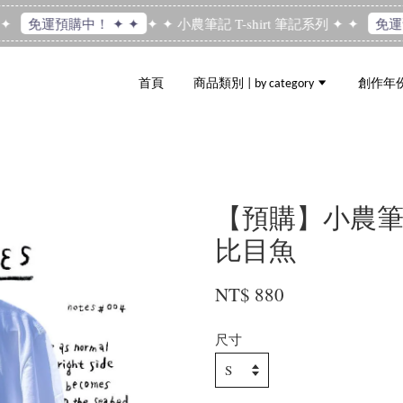
✦ ✦ 小農筆記 T-shirt 筆記系列 ✦ ✦
免運預購中！ ✦ ✦
免運預
首頁
商品類別 | by category
創作年份 |
【預購】小農筆記 T-s
比目魚
NT$ 880
尺寸