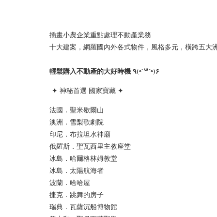
插畫小農企業重點處理不動產業務
十大建案，網羅國內外各式物件，風格多元，橫跨五大
輕鬆購入不動產的大好時機
٩(◦`꒳´◦)۶
✦ 神秘首選 國家寶藏
✦
法國．聖米歇爾山
澳洲．雪梨歌劇院
印尼．布拉坦水神廟
俄羅斯．聖瓦西里主教座堂
冰島．哈爾格林姆教堂
冰島．太陽航海者
波蘭．哈哈屋
捷克．跳舞的房子
瑞典．瓦薩沉船博物館