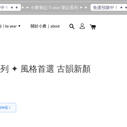
✦ ✦ 小農筆記 T-shirt 筆記系列 ✦ ✦
 ✦ ✦
免運預購中！ ✦ ✦
 by year
關於小農｜about
列 ✦ 風格首選 古韻新顏
250元！