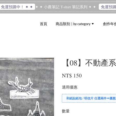
✦ ✦ 小農筆記 T-shirt 筆記系列 ✦ ✦
運預購中！ ✦ ✦
免運預購中！
首頁
商品類別 | by category
創作年份 |
【08】不動產系
NT$ 150
適用優惠
和紙貼紙包 / 明信片 任選兩件✦優惠
數量