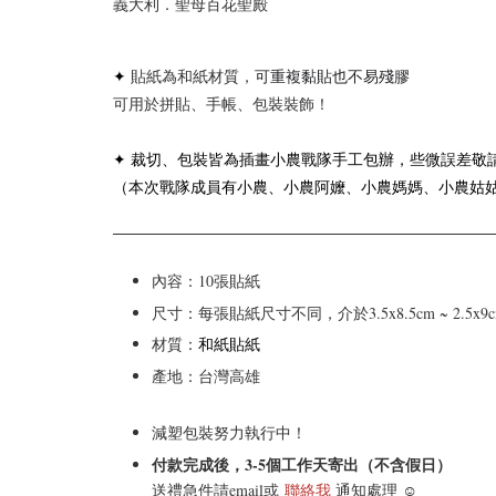
義大利．聖母百花聖殿
✦
貼紙為和紙材質，
可重複黏貼也不易殘膠
可用於拼貼、手帳、包裝裝飾！
✦ 裁切、包裝皆為插畫小農戰隊手工包辦，些微誤差敬
（本次戰隊成員有小農、小農阿嬤、小農媽媽、小農姑
內容：10張貼紙
尺寸：每張貼紙尺寸不同，介於3.5x8.5cm ~ 2.5x9
和紙貼紙
材質：
產地：台灣高雄
減塑包裝努力執行中！
付款完成後，3-5個工作天寄出（不含假日）
送禮急件請email或
聯絡我
通知處理 ☺