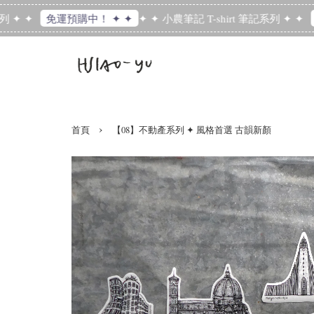
✦ ✦
✦ ✦ 小農筆記 T-shirt 筆記系列 ✦ ✦
免運預購中！ ✦ ✦
免
›
首頁
【08】不動產系列 ✦ 風格首選 古韻新顏